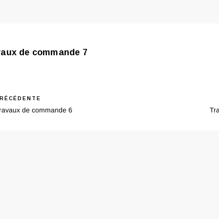
vaux de commande 7
ous
RÉCÉDENTE
Ne
igation
ravaux de commande 6
Tr
Po
ticle