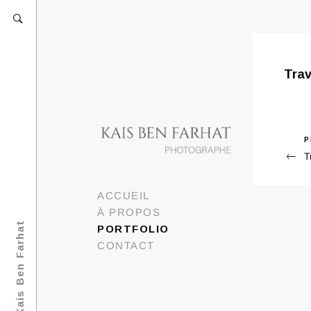
Tra
Previ
P
Nav
T
Post
de
l’ar
ACCUEIL
À PROPOS
Portfolio Kais Ben Farhat
PORTFOLIO
CONTACT