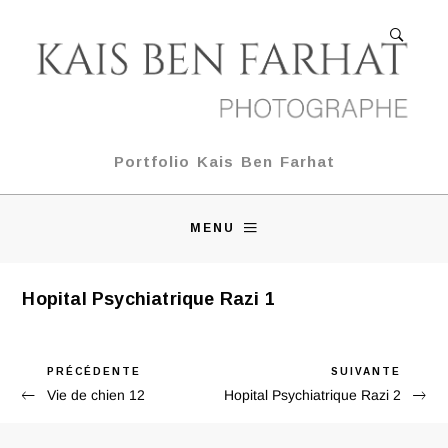
Portfolio Kais Ben Farhat
MENU
Hopital Psychiatrique Razi 1
Previous
PRÉCÉDENTE
Next
SUIVANTE
Navigation
Vie de chien 12
Hopital Psychiatrique Razi 2
Post
Post
de
l’article