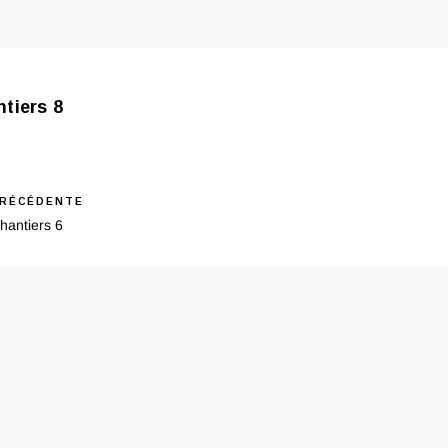
tiers 8
ous
RÉCÉDENTE
igation
hantiers 6
ticle