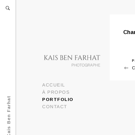
Chan
Previ
P
Nav
C
Post
de
l’ar
ACCUEIL
À PROPOS
Portfolio Kais Ben Farhat
PORTFOLIO
CONTACT